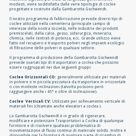
modesti, viene soddisfatta dalle varie tipologie di coclee
progettate e costruite dalla Gambarotta Gschwendt.
Il nostro programma di fabbricazione prevede diversi tipi di
coclee utilizzati nella cementeria (principale campo di
interesse della nostra società), nelle industrie dei prodotti
premiscelati, della calce, gesso, siderurgica, mineraria,
chimica, nelle centrali di potenza, ecc. Grande utilizzo viene
fatto nel recupero e trasporto polveri negli impianti ecologici
di filtrazione delle polveri in qualsiasi settore.
Il programma di produzione della Gambarotta Gschwendt
prevede svariati tipi di trasportatori a coclea che possono
essere raggruppati nei due seguenti gruppi:
Coclee Orizzontali CO:
generalmente utilizzate per materiali
in polvere o in piccola pezzatura da trasportare in orizzontale
o con modeste inclinazioni (talvolta possono però
raggiungere anche i 45° e oltre di inclinazione).
Coclee Verticali CV:
Utilizzate per sollevamento verticale di
materiali fini (chiamate anche elevatori a coclea ).
La Gambarotta Gschwendt è in grado di rigenerare,
modificare e potenziare Trasportatori a Coclea di qualunque
fornitore e di risolvere qualsiasi problematica di
movimentazione di flussi continui di materiale solido. Inoltre è
disponibile per la fornitura di qualsiasi parte di ricambio di