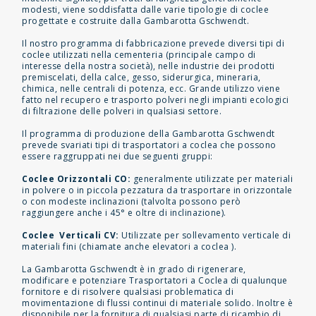
modesti, viene soddisfatta dalle varie tipologie di coclee
progettate e costruite dalla Gambarotta Gschwendt.
Il nostro programma di fabbricazione prevede diversi tipi di
coclee utilizzati nella cementeria (principale campo di
interesse della nostra società), nelle industrie dei prodotti
premiscelati, della calce, gesso, siderurgica, mineraria,
chimica, nelle centrali di potenza, ecc. Grande utilizzo viene
fatto nel recupero e trasporto polveri negli impianti ecologici
di filtrazione delle polveri in qualsiasi settore.
Il programma di produzione della Gambarotta Gschwendt
prevede svariati tipi di trasportatori a coclea che possono
essere raggruppati nei due seguenti gruppi:
Coclee Orizzontali CO:
generalmente utilizzate per materiali
in polvere o in piccola pezzatura da trasportare in orizzontale
o con modeste inclinazioni (talvolta possono però
raggiungere anche i 45° e oltre di inclinazione).
Coclee Verticali CV:
Utilizzate per sollevamento verticale di
materiali fini (chiamate anche elevatori a coclea ).
La Gambarotta Gschwendt è in grado di rigenerare,
modificare e potenziare Trasportatori a Coclea di qualunque
fornitore e di risolvere qualsiasi problematica di
movimentazione di flussi continui di materiale solido. Inoltre è
disponibile per la fornitura di qualsiasi parte di ricambio di