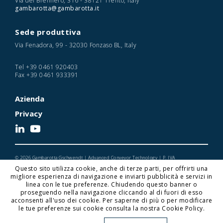
Via del Brennero, 316 - 38121 Trento, Italy
gambarotta@gambarotta.it
Sede produttiva
Via Fenadora, 99 - 32030 Fonzaso BL, Italy
Tel
+39 0461 920403
Fax
+39 0461 933391
Azienda
Privacy
© 2026 Gambarotta Gschwendt | Advanced Conveyor Technology | P. IVA
IT01716450224
Questo sito utilizza cookie, anche di terze parti, per offrirti una
Designed and Developed by Noonic
migliore esperienza di navigazione e inviarti pubblicità e servizi in
linea con le tue preferenze. Chiudendo questo banner o
proseguendo nella navigazione cliccando al di fuori di esso
acconsenti all'uso dei cookie. Per saperne di più o per modificare
Gambarotta Gschwendt is a
Gambarotta Group
le tue preferenze sui cookie consulta la nostra Cookie Policy.
subsidiary. Find out more about our Group.
Click here
for
more information