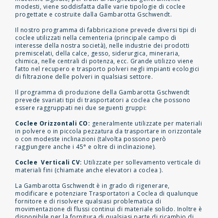
modesti, viene soddisfatta dalle varie tipologie di coclee
progettate e costruite dalla Gambarotta Gschwendt.
Il nostro programma di fabbricazione prevede diversi tipi di
coclee utilizzati nella cementeria (principale campo di
interesse della nostra società), nelle industrie dei prodotti
premiscelati, della calce, gesso, siderurgica, mineraria,
chimica, nelle centrali di potenza, ecc. Grande utilizzo viene
fatto nel recupero e trasporto polveri negli impianti ecologici
di filtrazione delle polveri in qualsiasi settore.
Il programma di produzione della Gambarotta Gschwendt
prevede svariati tipi di trasportatori a coclea che possono
essere raggruppati nei due seguenti gruppi:
Coclee Orizzontali CO:
generalmente utilizzate per materiali
in polvere o in piccola pezzatura da trasportare in orizzontale
o con modeste inclinazioni (talvolta possono però
raggiungere anche i 45° e oltre di inclinazione).
Coclee Verticali CV:
Utilizzate per sollevamento verticale di
materiali fini (chiamate anche elevatori a coclea ).
La Gambarotta Gschwendt è in grado di rigenerare,
modificare e potenziare Trasportatori a Coclea di qualunque
fornitore e di risolvere qualsiasi problematica di
movimentazione di flussi continui di materiale solido. Inoltre è
disponibile per la fornitura di qualsiasi parte di ricambio di