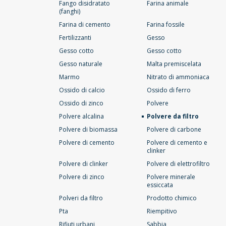
Fango disidratato
Farina animale
(fanghi)
Farina di cemento
Farina fossile
Fertilizzanti
Gesso
Gesso cotto
Gesso cotto
Gesso naturale
Malta premiscelata
Marmo
Nitrato di ammoniaca
Ossido di calcio
Ossido di ferro
Ossido di zinco
Polvere
Polvere alcalina
Polvere da filtro
Polvere di biomassa
Polvere di carbone
Polvere di cemento
Polvere di cemento e
clinker
Polvere di clinker
Polvere di elettrofiltro
Polvere di zinco
Polvere minerale
essiccata
Polveri da filtro
Prodotto chimico
Pta
Riempitivo
Rifiuti urbani
Sabbia