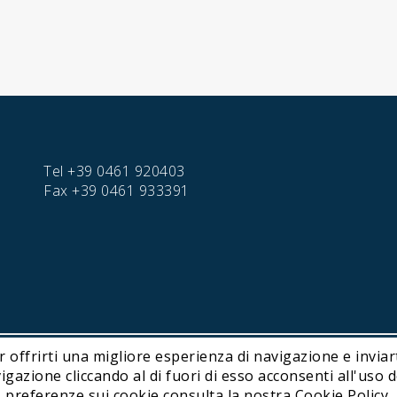
Tel
+39 0461 920403
Fax
+39 0461 933391
r offrirti una migliore esperienza di navigazione e inviart
hnology | P. IVA IT01716450224
ione cliccando al di fuori di esso acconsenti all'uso de
preferenze sui cookie consulta la nostra Cookie Policy.