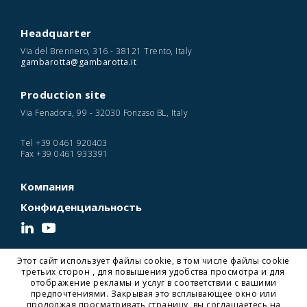
Headquarter
Via del Brennero, 316 - 38121 Trento, Italy
gambarotta@gambarotta.it
Production site
Via Fenadora, 99 - 32030 Fonzaso BL, Italy
Tel
+39 0461 920403
Fax
+39 0461 933391
Компания
Конфиденциальность
Этот сайт использует файлы cookie, в том числе файлы cookie
© 2026 Gambarotta Gschwendt | Advanced Conveyor Technology | P. IVA
третьих сторон , для повышения удобства просмотра и для
IT01716450224
отображение рекламы и услуг в соответствии с вашими
Designed and Developed by Noonic
предпочтениями. Закрывая это всплывающее окно или
продолжая просматривать страницу, вы соглашаетесь на