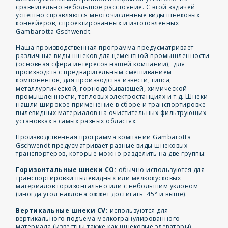
сравнительно небольшое расстояние. С этой задачей
успешно справляются многочисленные виды шнековых
конвейеров, спроектированных и изготовленных
Gambarotta Gschwendt.
Наша производственная программа предусматривает
различные виды шнеков для цементной промышленности
(основная сфера интересов нашей компании), для
производств с предварительным смешиванием
компонентов, для производства извести, гипса,
металлургической, горнодобывающей, химической
промышленности, тепловых электростанциях и т.д. Шнеки
нашли широкое применение в сборе и транспортировке
пылевидных материалов на очистительных фильтрующих
установках в самых разных областях.
Производственная программа компании Gambarotta
Gschwendt предусматривает разные виды шнековых
транспортеров, которые можно разделить на две группы:
Горизонтальные шнеки CO:
обычно используются для
транспортировки пылевидных или мелкокусковых
материалов горизонтально или с небольшим уклоном
(иногда угол наклона ожжет достигать 45° и выше).
Вертикальные шнеки CV:
используются для
вертикального подъема мелкогранулированного
материала (известны также как шнековые элеваторы).