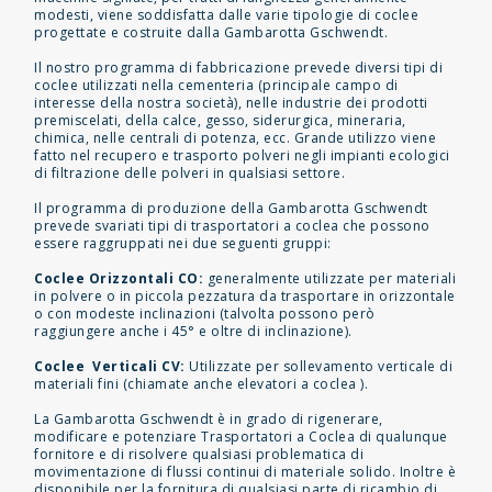
modesti, viene soddisfatta dalle varie tipologie di coclee
progettate e costruite dalla Gambarotta Gschwendt.
Il nostro programma di fabbricazione prevede diversi tipi di
coclee utilizzati nella cementeria (principale campo di
interesse della nostra società), nelle industrie dei prodotti
premiscelati, della calce, gesso, siderurgica, mineraria,
chimica, nelle centrali di potenza, ecc. Grande utilizzo viene
fatto nel recupero e trasporto polveri negli impianti ecologici
di filtrazione delle polveri in qualsiasi settore.
Il programma di produzione della Gambarotta Gschwendt
prevede svariati tipi di trasportatori a coclea che possono
essere raggruppati nei due seguenti gruppi:
Coclee Orizzontali CO:
generalmente utilizzate per materiali
in polvere o in piccola pezzatura da trasportare in orizzontale
o con modeste inclinazioni (talvolta possono però
raggiungere anche i 45° e oltre di inclinazione).
Coclee Verticali CV:
Utilizzate per sollevamento verticale di
materiali fini (chiamate anche elevatori a coclea ).
La Gambarotta Gschwendt è in grado di rigenerare,
modificare e potenziare Trasportatori a Coclea di qualunque
fornitore e di risolvere qualsiasi problematica di
movimentazione di flussi continui di materiale solido. Inoltre è
disponibile per la fornitura di qualsiasi parte di ricambio di