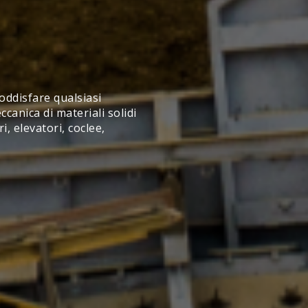
oddisfare qualsiasi
canica di materiali solidi
, elevatori, coclee,