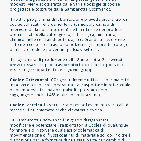
modesti, viene soddisfatta dalle varie tipologie di coclee
progettate e costruite dalla Gambarotta Gschwendt.
Il nostro programma di fabbricazione prevede diversi tipi di
coclee utilizzati nella cementeria (principale campo di
interesse della nostra società), nelle industrie dei prodotti
premiscelati, della calce, gesso, siderurgica, mineraria,
chimica, nelle centrali di potenza, ecc. Grande utilizzo viene
fatto nel recupero e trasporto polveri negli impianti ecologici
di filtrazione delle polveri in qualsiasi settore.
Il programma di produzione della Gambarotta Gschwendt
prevede svariati tipi di trasportatori a coclea che possono
essere raggruppati nei due seguenti gruppi:
Coclee Orizzontali CO:
generalmente utilizzate per materiali
in polvere o in piccola pezzatura da trasportare in orizzontale
o con modeste inclinazioni (talvolta possono però
raggiungere anche i 45° e oltre di inclinazione).
Coclee Verticali CV:
Utilizzate per sollevamento verticale di
materiali fini (chiamate anche elevatori a coclea ).
La Gambarotta Gschwendt è in grado di rigenerare,
modificare e potenziare Trasportatori a Coclea di qualunque
fornitore e di risolvere qualsiasi problematica di
movimentazione di flussi continui di materiale solido. Inoltre è
disponibile per la fornitura di qualsiasi parte di ricambio di