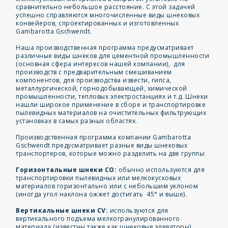
сравнительно небольшое расстояние. С этой задачей
успешно справляются многочисленные виды шнековых
конвейеров, спроектированных и изготовленных
Gambarotta Gschwendt.
Наша производственная программа предусматривает
различные виды шнеков для цементной промышленности
(основная сфера интересов нашей компании), для
производств с предварительным смешиванием
компонентов, для производства извести, гипса,
металлургической, горнодобывающей, химической
промышленности, тепловых электростанциях и т.д. Шнеки
нашли широкое применение в сборе и транспортировке
пылевидных материалов на очистительных фильтрующих
установках в самых разных областях.
Производственная программа компании Gambarotta
Gschwendt предусматривает разные виды шнековых
транспортеров, которые можно разделить на две группы:
Горизонтальные шнеки CO:
обычно используются для
транспортировки пылевидных или мелкокусковых
материалов горизонтально или с небольшим уклоном
(иногда угол наклона ожжет достигать 45° и выше).
Вертикальные шнеки CV:
используются для
вертикального подъема мелкогранулированного
материала (известны также как шнековые элеваторы).