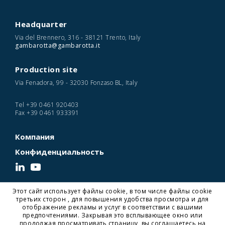
Headquarter
Via del Brennero, 316 - 38121 Trento, Italy
gambarotta@gambarotta.it
Production site
Via Fenadora, 99 - 32030 Fonzaso BL, Italy
Tel
+39 0461 920403
Fax
+39 0461 933391
Компания
Конфиденциальность
Этот сайт использует файлы cookie, в том числе файлы cookie
© 2026 Gambarotta Gschwendt | Advanced Conveyor Technology | P. IVA
третьих сторон , для повышения удобства просмотра и для
IT01716450224
отображение рекламы и услуг в соответствии с вашими
Designed and Developed by Noonic
предпочтениями. Закрывая это всплывающее окно или
продолжая просматривать страницу, вы соглашаетесь на