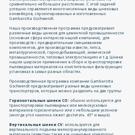
сравнительно небольшое расстояние. С этой задачей
успешно справляются многочисленные виды шнековых
конвейеров, спроектированных и изготовленных
Gambarotta Gschwendt.
Наша производственная программа предусматривает
различные виды шнеков для цементной промышленности
(основная сфера интересов нашей компании), для
производств с предварительным смешиванием
компонентов, для производства извести, гипса,
металлургической, горнодобывающей, химической
промышленности, тепловых электростанциях и т.д. Шнеки
нашли широкое применение в сборе и транспортировке
пылевидных материалов на очистительных фильтрующих
установках в самых разных областях.
Производственная программа компании Gambarotta
Gschwendt предусматривает разные виды шнековых
транспортеров, которые можно разделить на две группы:
Горизонтальные шнеки CO:
обычно используются для
транспортировки пылевидных или мелкокусковых
материалов горизонтально или с небольшим уклоном
(иногда угол наклона ожжет достигать 45° и выше).
Вертикальные шнеки CV:
используются для
вертикального подъема мелкогранулированного
материала (известны также как шнековые элеваторы).