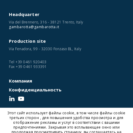
Headquarter
Via del Brennero, 316 - 38121 Trento, Italy
gambarotta@gambarotta.it
Production site
Via Fenadora, 99 - 32030 Fonzaso BL, Italy
Tel
+39 0461 920403
Fax
+39 0461 933391
Компания
Конфиденциальность
Этот сайт использует файлы cookie, в том числе файлы cookie
© 2026 Gambarotta Gschwendt | Advanced Conveyor Technology | P. IVA
третьих сторон , для повышения удобства просмотра и для
IT01716450224
отображение рекламы и услуг в соответствии с вашими
Designed and Developed by Noonic
предпочтениями. Закрывая это всплывающее окно или
продолжая просматривать страницу, вы соглашаетесь на