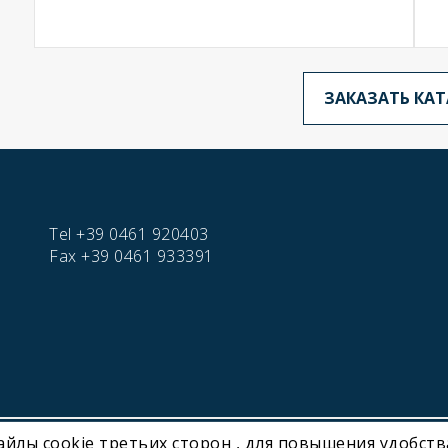
ЗАКАЗАТЬ КА
Tel
+39 0461 920403
Fax
+39 0461 933391
файлы cookie третьих сторон , для повышения удобст
hnology | P. IVA IT01716450224