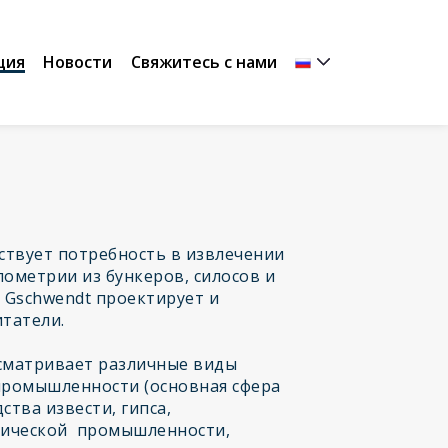
ция
Новости
Свяжитесь с нами
ствует потребность в извлечении
лометрии из бункеров, силосов и
 Gschwendt проектирует и
итатели.
сматривает различные виды
промышленности (основная сфера
тва извести, гипса,
мической промышленности,