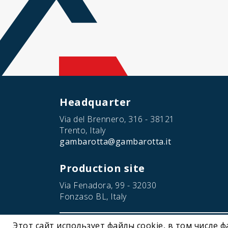
Headquarter
Via del Brennero, 316 - 38121
Trento, Italy
gambarotta@gambarotta.it
Production site
Via Fenadora, 99 - 32030
Fonzaso BL, Italy
Этот сайт использует файлы cookie, в том числе 
© 2026 Gambarotta Gschwendt | Advanced Conveyor Tec