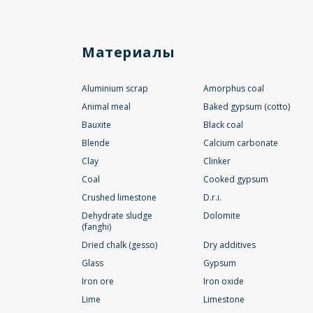
Материалы
Aluminium scrap
Amorphus coal
Animal meal
Baked gypsum (cotto)
Bauxite
Black coal
Blende
Calcium carbonate
Clay
Clinker
Coal
Cooked gypsum
Crushed limestone
D.r.i.
Dehydrate sludge
Dolomite
(fanghi)
Dried chalk (gesso)
Dry additives
Glass
Gypsum
Iron ore
Iron oxide
Lime
Limestone