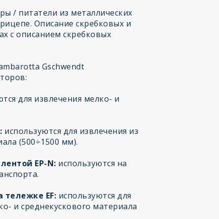
ры / питатели из металлических
рицепе. Описание скребковых и
ах с описанием скребковых
mbarotta Gschwendt
торов:
тся для извлечения мелко- и
:
используются для извлечения из
ала (500÷1500 мм).
лентой EP-N:
используются на
анспорта.
 тележке EF:
используются для
о- и среднекускового материала