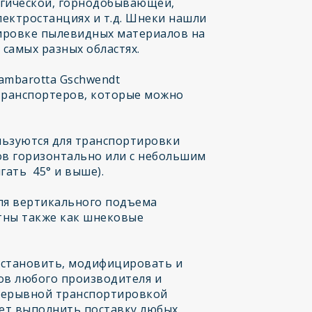
ургической, горнодобывающей,
ектростанциях и т.д. Шнеки нашли
ировке пылевидных материалов на
самых разных областях.
mbarotta Gschwendt
транспортеров, которые можно
ьзуются для транспортировки
в горизонтально или с небольшим
гать 45° и выше).
ля вертикального подъема
тны также как шнековые
сстановить, модифицировать и
ов любого производителя и
рерывной транспортировкой
ет выполнить поставку любых