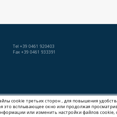
Tel
+39 0461 920403
Fax
+39 0461 933391
файлы cookie третьих сторон , для повышения удобст
hnology | P. IVA IT01716450224
я это всплывающее окно или продолжая просматрив
нформации или изменить настройки файлов cookie, 