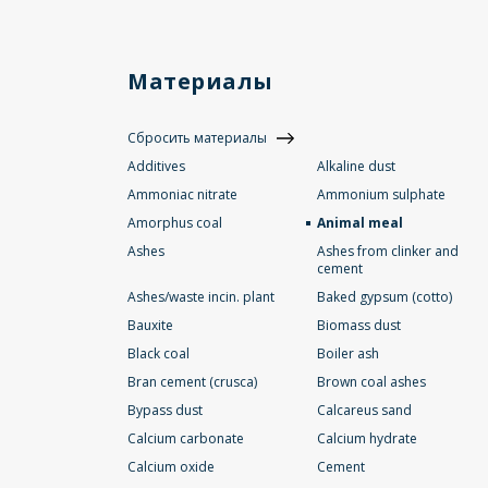
Материалы
Сбросить материалы
Additives
Alkaline dust
Ammoniac nitrate
Ammonium sulphate
Amorphus coal
Animal meal
Ashes
Ashes from clinker and
cement
Ashes/waste incin. plant
Baked gypsum (cotto)
Bauxite
Biomass dust
Black coal
Boiler ash
Bran cement (crusca)
Brown coal ashes
Bypass dust
Calcareus sand
Calcium carbonate
Calcium hydrate
Calcium oxide
Cement