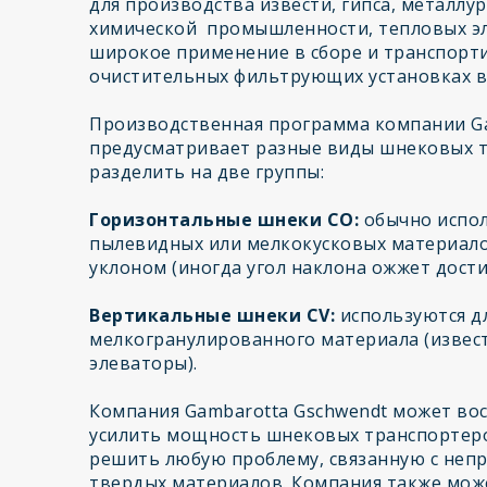
для производства извести, гипса, металл
химической промышленности, тепловых эл
широкое применение в сборе и транспорт
очистительных фильтрующих установках в 
Производственная программа компании Ga
предусматривает разные виды шнековых 
разделить на две группы:
Горизонтальные шнеки CO:
обычно испол
пылевидных или мелкокусковых материало
уклоном (иногда угол наклона ожжет дости
Вертикальные шнеки CV:
используются д
мелкогранулированного материала (извес
элеваторы).
Компания Gambarotta Gschwendt может во
усилить мощность шнековых транспортер
решить любую проблему, связанную с неп
твердых материалов. Компания также мож