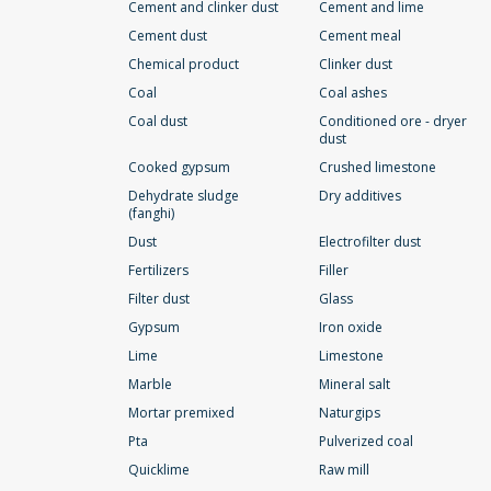
Cement and clinker dust
Cement and lime
Cement dust
Cement meal
Chemical product
Clinker dust
Coal
Coal ashes
Coal dust
Conditioned ore - dryer
dust
Cooked gypsum
Crushed limestone
Dehydrate sludge
Dry additives
(fanghi)
Dust
Electrofilter dust
Fertilizers
Filler
Filter dust
Glass
Gypsum
Iron oxide
Lime
Limestone
Marble
Mineral salt
Mortar premixed
Naturgips
Pta
Pulverized coal
Quicklime
Raw mill