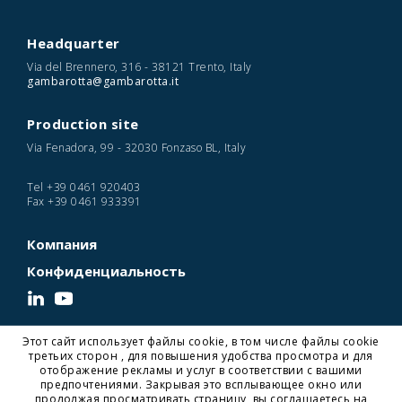
Headquarter
Via del Brennero, 316 - 38121 Trento, Italy
gambarotta@gambarotta.it
Production site
Via Fenadora, 99 - 32030 Fonzaso BL, Italy
Tel
+39 0461 920403
Fax
+39 0461 933391
Компания
Конфиденциальность
Этот сайт использует файлы cookie, в том числе файлы cookie
© 2026 Gambarotta Gschwendt | Advanced Conveyor Technology | P. IVA
третьих сторон , для повышения удобства просмотра и для
IT01716450224
отображение рекламы и услуг в соответствии с вашими
Designed and Developed by Noonic
предпочтениями. Закрывая это всплывающее окно или
продолжая просматривать страницу, вы соглашаетесь на