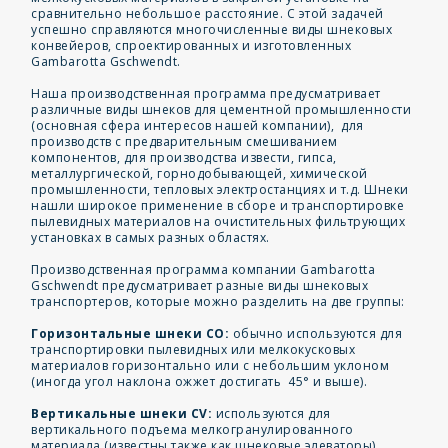
сравнительно небольшое расстояние. С этой задачей
успешно справляются многочисленные виды шнековых
конвейеров, спроектированных и изготовленных
Gambarotta Gschwendt.
Наша производственная программа предусматривает
различные виды шнеков для цементной промышленности
(основная сфера интересов нашей компании), для
производств с предварительным смешиванием
компонентов, для производства извести, гипса,
металлургической, горнодобывающей, химической
промышленности, тепловых электростанциях и т.д. Шнеки
нашли широкое применение в сборе и транспортировке
пылевидных материалов на очистительных фильтрующих
установках в самых разных областях.
Производственная программа компании Gambarotta
Gschwendt предусматривает разные виды шнековых
транспортеров, которые можно разделить на две группы:
Горизонтальные шнеки CO:
обычно используются для
транспортировки пылевидных или мелкокусковых
материалов горизонтально или с небольшим уклоном
(иногда угол наклона ожжет достигать 45° и выше).
Вертикальные шнеки CV:
используются для
вертикального подъема мелкогранулированного
материала (известны также как шнековые элеваторы).