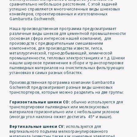
сравнительно небольшое расстояние. С этой задачей
успешно справляются многочисленные виды шнековых
конвейеров, спроектированных и изготовленных
Gambarotta Gschwendt.
Наша производственная программа предусматривает
различные виды шнеков для цементной промышленности
(основная сфера интересов нашей компании), для
производств с предварительным смешиванием
компонентов, для производства извести, гипса,
металлургической, горнодобывающей, химической
промышленности, тепловых электростанциях и т.д. Шнеки
нашли широкое применение в сборе и транспортировке
пылевидных материалов на очистительных фильтрующих
установках в самых разных областях.
Производственная программа компании Gambarotta
Gschwendt предусматривает разные виды шнековых
транспортеров, которые можно разделить на две группы:
Горизонтальные шнеки CO:
обычно используются для
транспортировки пылевидных или мелкокусковых
материалов горизонтально или с небольшим уклоном
(иногда угол наклона ожжет достигать 45° и выше).
Вертикальные шнеки CV:
используются для
вертикального подъема мелкогранулированного
материала (известны также как шнековые элеваторы).