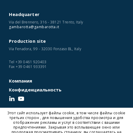
Headquarter
Via del Brennero, 316 - 38121 Trento, Italy
gambarotta@gambarotta.it
Production site
Via Fenadora, 99 - 32030 Fonzaso BL, Italy
Tel
+39 0461 920403
Fax
+39 0461 933391
Компания
Конфиденциальность
Этот сайт использует файлы cookie, в том числе файлы cookie
© 2026 Gambarotta Gschwendt | Advanced Conveyor Technology | P. IVA
третьих сторон , для повышения удобства просмотра и для
IT01716450224
отображение рекламы и услуг в соответствии с вашими
Designed and Developed by Noonic
предпочтениями. Закрывая это всплывающее окно или
продолжая просматривать страницу, вы соглашаетесь на