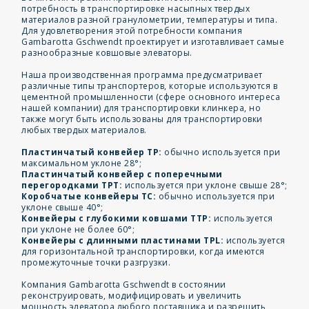
потребность в транспортировке насыпных твердых
материалов разной гранулометрии, температуры и типа.
Для удовлетворения этой потребности компания
Gambarotta Gschwendt проектирует и изготавливает самые
разнообразные ковшовые элеваторы.
Наша производственная программа предусматривает
различные типы транспортеров, которые используются в
цементной промышленности (сфере основного интереса
нашей компании) для транспортировки клинкера, но
также могут быть использованы для транспортировки
любых твердых материалов.
Пластинчатый конвейер TP:
обычно используется при
максимальном уклоне 28°;
Пластинчатый конвейер с поперечными
перегородками TPT:
используется при уклоне свыше 28°;
Коробчатые конвейеры TC:
обычно используется при
уклоне свыше 40°;
Конвейеры с глубокими ковшами TTP:
используется
при уклоне не более 60°;
Конвейеры с длинными пластинами TPL:
используется
для горизонтальной транспортировки, когда имеются
промежуточные точки разгрузки.
Компания Gambarotta Gschwendt в состоянии
реконструировать, модифицировать и увеличить
мощность элеватора любого поставщика и разрешить