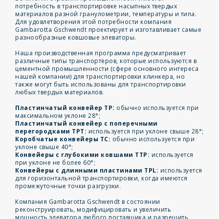
потребность в транспортировке насыпных твердых
материалов разной гранулометрии, температуры и типа.
Для удовлетворения этой потребности компания
Gambarotta Gschwendt проектирует и изготавливает самые
разнообразные ковшовые элеваторы.
Наша производственная программа предусматривает
различные типы транспортеров, которые используются в
цементной промышленности (сфере основного интереса
нашей компании) для транспортировки клинкера, но
также могут быть использованы для транспортировки
любых твердых материалов.
Пластинчатый конвейер TP:
обычно используется при
максимальном уклоне 28°;
Пластинчатый конвейер с поперечными
перегородками TPT:
используется при уклоне свыше 28°;
Коробчатые конвейеры TC:
обычно используется при
уклоне свыше 40°;
Конвейеры с глубокими ковшами TTP:
используется
при уклоне не более 60°;
Конвейеры с длинными пластинами TPL:
используется
для горизонтальной транспортировки, когда имеются
промежуточные точки разгрузки.
Компания Gambarotta Gschwendt в состоянии
реконструировать, модифицировать и увеличить
мощность элеватора любого поставщика и разрешить