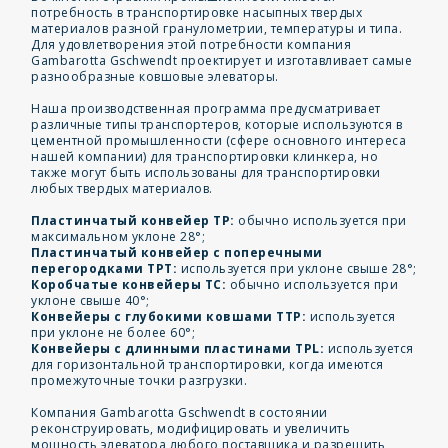
потребность в транспортировке насыпных твердых
материалов разной гранулометрии, температуры и типа.
Для удовлетворения этой потребности компания
Gambarotta Gschwendt проектирует и изготавливает самые
разнообразные ковшовые элеваторы.
Наша производственная программа предусматривает
различные типы транспортеров, которые используются в
цементной промышленности (сфере основного интереса
нашей компании) для транспортировки клинкера, но
также могут быть использованы для транспортировки
любых твердых материалов.
Пластинчатый конвейер TP:
обычно используется при
максимальном уклоне 28°;
Пластинчатый конвейер с поперечными
перегородками TPT:
используется при уклоне свыше 28°;
Коробчатые конвейеры TC:
обычно используется при
уклоне свыше 40°;
Конвейеры с глубокими ковшами TTP:
используется
при уклоне не более 60°;
Конвейеры с длинными пластинами TPL:
используется
для горизонтальной транспортировки, когда имеются
промежуточные точки разгрузки.
Компания Gambarotta Gschwendt в состоянии
реконструировать, модифицировать и увеличить
мощность элеватора любого поставщика и разрешить