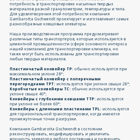
потребность в транспортировке насыпных твердых
материалов разной гранулометрии, температуры и типа.
Для удовлетворения этой потребности компания
Gambarotta Gschwendt проектирует и изготавливает самые
разнообразные ковшовые элеваторы.
Наша производственная программа предусматривает
различные типы транспортеров, которые используются в
цементной промышленности (сфере основного интереса
нашей компании) для транспортировки клинкера, но
также могут быть использованы для транспортировки
любых твердых материалов.
Пластинчатый конвейер TP:
обычно используется при
максимальном уклоне 28°;
Пластинчатый конвейер с поперечными
перегородками TPT:
используется при уклоне свыше 28°;
Коробчатые конвейеры TC:
обычно используется при
уклоне свыше 40°;
Конвейеры с глубокими ковшами TTP:
используется
при уклоне не более 60°;
Конвейеры с длинными пластинами TPL:
используется
для горизонтальной транспортировки, когда имеются
промежуточные точки разгрузки.
Компания Gambarotta Gschwendt в состоянии
реконструировать, модифицировать и увеличить
мощность элеватора любого поставщика и разрешить