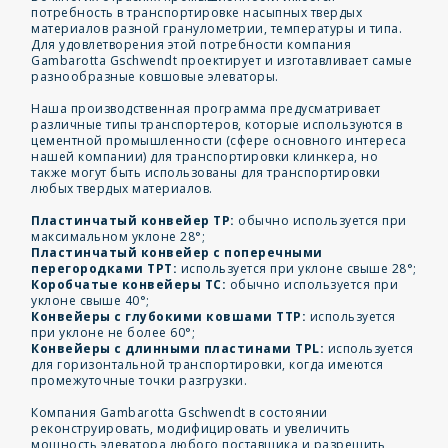
потребность в транспортировке насыпных твердых
материалов разной гранулометрии, температуры и типа.
Для удовлетворения этой потребности компания
Gambarotta Gschwendt проектирует и изготавливает самые
разнообразные ковшовые элеваторы.
Наша производственная программа предусматривает
различные типы транспортеров, которые используются в
цементной промышленности (сфере основного интереса
нашей компании) для транспортировки клинкера, но
также могут быть использованы для транспортировки
любых твердых материалов.
Пластинчатый конвейер TP:
обычно используется при
максимальном уклоне 28°;
Пластинчатый конвейер с поперечными
перегородками TPT:
используется при уклоне свыше 28°;
Коробчатые конвейеры TC:
обычно используется при
уклоне свыше 40°;
Конвейеры с глубокими ковшами TTP:
используется
при уклоне не более 60°;
Конвейеры с длинными пластинами TPL:
используется
для горизонтальной транспортировки, когда имеются
промежуточные точки разгрузки.
Компания Gambarotta Gschwendt в состоянии
реконструировать, модифицировать и увеличить
мощность элеватора любого поставщика и разрешить