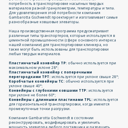
потребность в транспортировке насыпных твердых
материалов разной гранулометрии, температуры и типа.
Для удовлетворения этой потребности компания
Gambarotta Gschwendt проектирует и изготавливает самые
разнообразные ковшовые элеваторы.
Наша производственная программа предусматривает
различные типы транспортеров, которые используются в
цементной промышленности (сфере основного интереса
нашей компании) для транспортировки клинкера, но
также могут быть использованы для транспортировки
любых твердых материалов.
Пластинчатый конвейер TP:
обычно используется при
максимальном уклоне 28°;
Пластинчатый конвейер с поперечными
перегородками TPT:
используется при уклоне свыше 28°;
Коробчатые конвейеры TC:
обычно используется при
уклоне свыше 40°;
Конвейеры с глубокими ковшами TTP:
используется
при уклоне не более 60°;
Конвейеры с длинными пластинами TPL:
используется
для горизонтальной транспортировки, когда имеются
промежуточные точки разгрузки.
Компания Gambarotta Gschwendt в состоянии
реконструировать, модифицировать и увеличить
мощность элеватора любого поставщика и разрешить