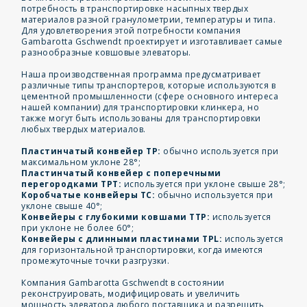
потребность в транспортировке насыпных твердых
материалов разной гранулометрии, температуры и типа.
Для удовлетворения этой потребности компания
Gambarotta Gschwendt проектирует и изготавливает самые
разнообразные ковшовые элеваторы.
Наша производственная программа предусматривает
различные типы транспортеров, которые используются в
цементной промышленности (сфере основного интереса
нашей компании) для транспортировки клинкера, но
также могут быть использованы для транспортировки
любых твердых материалов.
Пластинчатый конвейер TP:
обычно используется при
максимальном уклоне 28°;
Пластинчатый конвейер с поперечными
перегородками TPT:
используется при уклоне свыше 28°;
Коробчатые конвейеры TC:
обычно используется при
уклоне свыше 40°;
Конвейеры с глубокими ковшами TTP:
используется
при уклоне не более 60°;
Конвейеры с длинными пластинами TPL:
используется
для горизонтальной транспортировки, когда имеются
промежуточные точки разгрузки.
Компания Gambarotta Gschwendt в состоянии
реконструировать, модифицировать и увеличить
мощность элеватора любого поставщика и разрешить