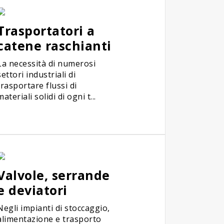
Trasportatori a
catene raschianti
La necessità di numerosi
settori industriali di
trasportare flussi di
materiali solidi di ogni t...
Valvole, serrande
e deviatori
Negli impianti di stoccaggio,
alimentazione e trasporto