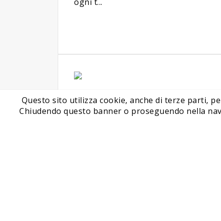
ogni t...
Scaricatori
Questo sito utilizza cookie, anche di terze parti, pe
telescopici
Chiudendo questo banner o proseguendo nella navigaz
La necessità di numerosi
settori industriali di poter
scaricare su camion, o altri
mezzi di trasport...