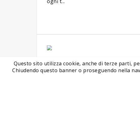
ogni t...
Scaricatori
Questo sito utilizza cookie, anche di terze parti, pe
telescopici
Chiudendo questo banner o proseguendo nella navigaz
La necessità di numerosi
settori industriali di poter
scaricare su camion, o altri
mezzi di trasport...