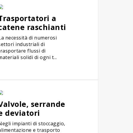
Trasportatori a
catene raschianti
La necessità di numerosi
settori industriali di
trasportare flussi di
materiali solidi di ogni t...
Valvole, serrande
e deviatori
Negli impianti di stoccaggio,
alimentazione e trasporto