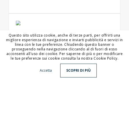
Valvole, serrande e
Questo sito utilizza cookie, anche di terze parti, per offrirti una
deviatori
migliore esperienza di navigazione e inviarti pubblicità e servizi in
linea con le tue preferenze. Chiudendo questo banner o
Negli impianti di stoccaggio, alimentazione
proseguendo nella navigazione cliccando al di fuori di esso
e trasporto materiali solidi, in qualsiasi
acconsenti all'uso dei cookie. Per saperne di più o per modificare
settore indus...
le tue preferenze sui cookie consulta la nostra Cookie Policy.
Accetta
SCOPRI DI PIÙ
Scaricatori telescopici
La necessità di numerosi settori industriali
di poter scaricare su camion, o altri mezzi di
trasport...