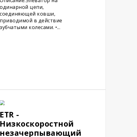
Описание:Элеватор на
одинарной цепи,
соединяющей ковши,
приводимой в действие
зубчатыми колесами. •...
ETR -
Низкоскоростной
незачерпывающий