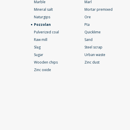
Marble
Marl
Mineral salt
Mortar premixed
Naturgips
Ore
Pozzolan
Pta
Pulverized coal
Quicklime
Raw mill
Sand
Slag
Steel scrap
Sugar
Urban waste
Wooden chips
Zinc dust
Zinc oxide