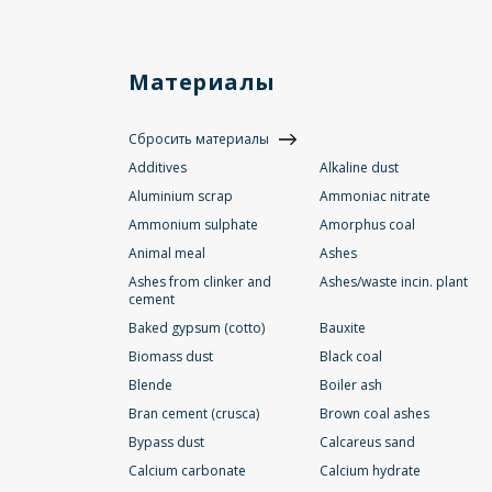
Материалы
Сбросить материалы
Additives
Alkaline dust
Aluminium scrap
Ammoniac nitrate
Ammonium sulphate
Amorphus coal
Animal meal
Ashes
Ashes from clinker and
Ashes/waste incin. plant
cement
Baked gypsum (cotto)
Bauxite
Biomass dust
Black coal
Blende
Boiler ash
Bran cement (crusca)
Brown coal ashes
Bypass dust
Calcareus sand
Calcium carbonate
Calcium hydrate