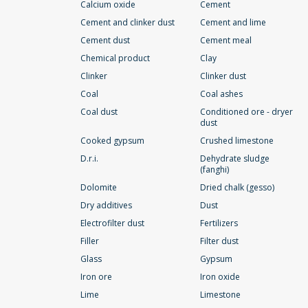
Calcium oxide
Cement
Cement and clinker dust
Cement and lime
Cement dust
Cement meal
Chemical product
Clay
Clinker
Clinker dust
Coal
Coal ashes
Coal dust
Conditioned ore - dryer
dust
Cooked gypsum
Crushed limestone
D.r.i.
Dehydrate sludge
(fanghi)
Dolomite
Dried chalk (gesso)
Dry additives
Dust
Electrofilter dust
Fertilizers
Filler
Filter dust
Glass
Gypsum
Iron ore
Iron oxide
Lime
Limestone