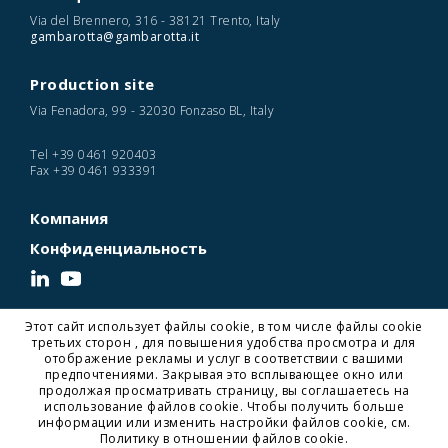
Via del Brennero, 316 - 38121 Trento, Italy
gambarotta@gambarotta.it
Production site
Via Fenadora, 99 - 32030 Fonzaso BL, Italy
Tel
+39 0461 920403
Fax
+39 0461 933391
Компания
Конфиденциальность
Этот сайт использует файлы cookie, в том числе файлы cookie
© 2026 Gambarotta Gschwendt | Advanced Conveyor Technology | P. IVA
третьих сторон , для повышения удобства просмотра и для
IT01716450224
отображение рекламы и услуг в соответствии с вашими
Designed and Developed by Noonic
предпочтениями. Закрывая это всплывающее окно или
продолжая просматривать страницу, вы соглашаетесь на
использование файлов cookie. Чтобы получить больше
информации или изменить настройки файлов cookie, см.
Gambarotta Gschwendt is a
Gambarotta Group
Политику в отношении файлов cookie.