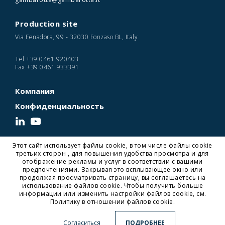
Production site
Via Fenadora, 99 - 32030 Fonzaso BL, Italy
Tel
+39 0461 920403
Fax
+39 0461 933391
Компания
Конфиденциальность
Этот сайт использует файлы cookie, в том числе файлы cookie
© 2026 Gambarotta Gschwendt | Advanced Conveyor Technology | P. IVA
третьих сторон , для повышения удобства просмотра и для
IT01716450224
отображение рекламы и услуг в соответствии с вашими
Designed and Developed by Noonic
предпочтениями. Закрывая это всплывающее окно или
продолжая просматривать страницу, вы соглашаетесь на
использование файлов cookie. Чтобы получить больше
информации или изменить настройки файлов cookie, см.
Gambarotta Gschwendt is a
Gambarotta Group
Политику в отношении файлов cookie.
subsidiary. Find out more about our Group.
Click here
for
more information
Согласиться
ПОДРОБНЕЕ