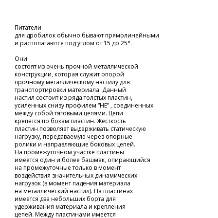
Питатели
для дробилок обычно бывают прямолинейными
и располагаются под углом от 15 до 25°.
Они
состоят из очень прочной металлической
конструкции, которая служит опорой
прочному металлическому настилу для
транспортировки материала. Данный
настил состоит из ряда толстых пластин,
усиленных снизу профилем “HE” , соединенных
между собой тяговыми цепями. Цепи
крепятся по бокам пластин. Жесткость
пластин позволяет выдерживать статическую
нагрузку, передаваемую через опорные
ролики и направляющие боковых цепей.
На промежуточном участке пластины
имеется один и более башмак, опирающийся
на промежуточные только в момент
воздействия значительных динамических
нагрузок (в момент падения материала
на металлический настил). На пластинах
имеется два небольших борта для
удерживания материала и крепления
цепей. Между пластинами имеется