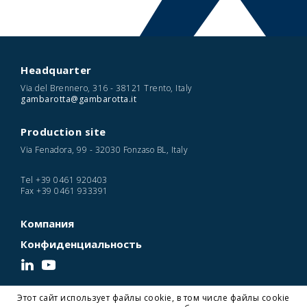
Headquarter
Via del Brennero, 316 - 38121 Trento, Italy
gambarotta@gambarotta.it
Production site
Via Fenadora, 99 - 32030 Fonzaso BL, Italy
Tel
+39 0461 920403
Fax
+39 0461 933391
Компания
Конфиденциальность
Этот сайт использует файлы cookie, в том числе файлы cookie
© 2026 Gambarotta Gschwendt | Advanced Conveyor Technology | P. IVA