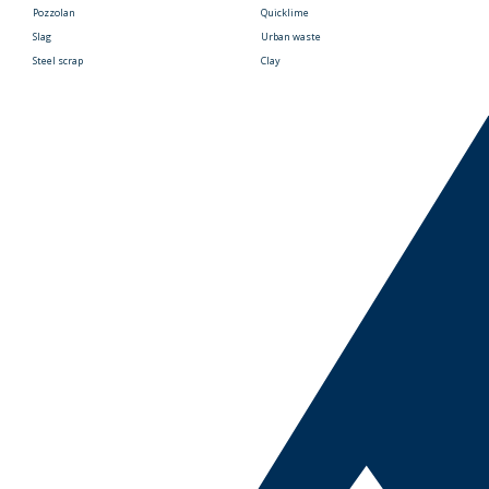
Pozzolan
Quicklime
Slag
Urban waste
Steel scrap
Clay