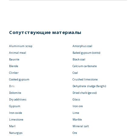
Сопутствующие материалы
Aluminium scrap
Amorphus coal
Animal meal
Baked gypsum (cotto)
Bauxite
Black coal
Blende
Calcium carbonate
Clinker
Coal
Cooked gypsum
Crushed limestone
D.r.i.
Dehydrate sludge (fanghi)
Dolomite
Dried chalk (gesso)
Dry additives
Glass
Gypsum
Iron ore
Iron oxide
Lime
Limestone
Marble
Marl
Mineral salt
Naturgips
Ore