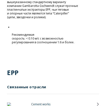
вышеуказанному стандартному варианту
компании Gambarotta Gschwendt служат прочные
пластинчатые экстракторы EPP, чьи тяговые
и опорные части являются типа “Caterpiller”
(цепи, звездочки и ролики).
Рекомендуемая
скорость: < 0.10 м/с с возможностью
регулирования в соотношении 1:6 и более.
EPP
Связанные отрасли
Cement works