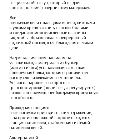
специальный выступ, который не дает
просыпаться мелкозернистому материалу.
Две
звеньевые цепи с пальцами и неподвижными
втулками крепятся снизу пластин болтами
и соединяют многочисленные пластины
так, чтобы образовывался непрерывный
подвижный настил, в т.ч. благодаря пальцам
цепи.
Над металлическим настилом на
участке выхода материала из бункера
(или из силоса) устанавливается жесткая
поперечная балка, которая ограничивает
высоту слоя извлекаемого материала.
Эта часть наравне со скоростью
транспортировки (почти всегда регулируется)
позволяют получить необходимую пропускную
способность.
Приводная станция в
зоне выгрузки приводит настил в движение,
а на противоположной стороне находится
станция натяжения, снабженная системой
натяжения цепей.
Альтернативой