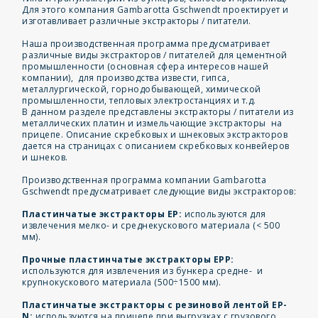
Для этого компания Gambarotta Gschwendt проектирует и
изготавливает различные экстракторы / питатели.
Наша производственная программа предусматривает
различные виды экстракторов / питателей для цементной
промышленности (основная сфера интересов нашей
компании), для производства извести, гипса,
металлургической, горнодобывающей, химической
промышленности, тепловых электростанциях и т.д.
В данном разделе представлены экстракторы / питатели из
металлических платин и измельчающие экстракторы на
прицепе. Описание скребковых и шнековых экстракторов
дается на страницах с описанием скребковых конвейеров
и шнеков.
Производственная программа компании Gambarotta
Gschwendt предусматривает следующие виды экстракторов:
Пластинчатые экстракторы EP:
используются для
извлечения мелко- и среднекускового материала (< 500
мм).
Прочные пластинчатые экстракторы EPP:
используются для извлечения из бункера средне- и
крупнокускового материала (500÷1500 мм).
Пластинчатые экстракторы с резиновой лентой EP-
N:
используются на прицепе при выгрузках с грузового