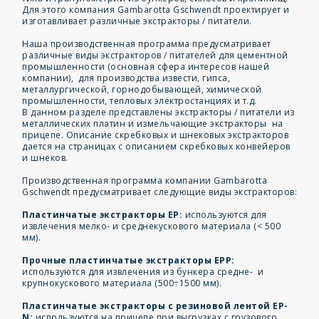
Для этого компания Gambarotta Gschwendt проектирует и
изготавливает различные экстракторы / питатели.
Наша производственная программа предусматривает
различные виды экстракторов / питателей для цементной
промышленности (основная сфера интересов нашей
компании), для производства извести, гипса,
металлургической, горнодобывающей, химической
промышленности, тепловых электростанциях и т.д.
В данном разделе представлены экстракторы / питатели из
металлических платин и измельчающие экстракторы на
прицепе. Описание скребковых и шнековых экстракторов
дается на страницах с описанием скребковых конвейеров
и шнеков.
Производственная программа компании Gambarotta
Gschwendt предусматривает следующие виды экстракторов:
Пластинчатые экстракторы EP:
используются для
извлечения мелко- и среднекускового материала (< 500
мм).
Прочные пластинчатые экстракторы EPP:
используются для извлечения из бункера средне- и
крупнокускового материала (500÷1500 мм).
Пластинчатые экстракторы с резиновой лентой EP-
N:
используются на прицепе при выгрузках с грузового