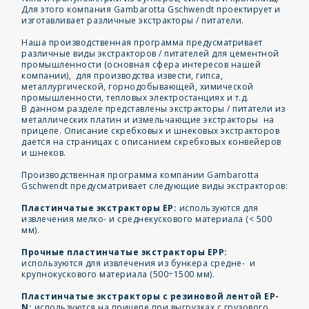
Для этого компания Gambarotta Gschwendt проектирует и
изготавливает различные экстракторы / питатели.
Наша производственная программа предусматривает
различные виды экстракторов / питателей для цементной
промышленности (основная сфера интересов нашей
компании), для производства извести, гипса,
металлургической, горнодобывающей, химической
промышленности, тепловых электростанциях и т.д.
В данном разделе представлены экстракторы / питатели из
металлических платин и измельчающие экстракторы на
прицепе. Описание скребковых и шнековых экстракторов
дается на страницах с описанием скребковых конвейеров
и шнеков.
Производственная программа компании Gambarotta
Gschwendt предусматривает следующие виды экстракторов:
Пластинчатые экстракторы EP:
используются для
извлечения мелко- и среднекускового материала (< 500
мм).
Прочные пластинчатые экстракторы EPP:
используются для извлечения из бункера средне- и
крупнокускового материала (500÷1500 мм).
Пластинчатые экстракторы с резиновой лентой EP-
N:
используются на прицепе при выгрузках с грузового