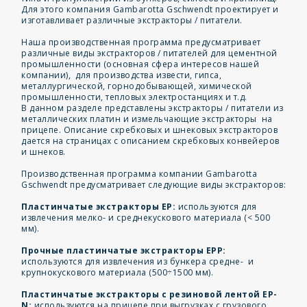
Для этого компания Gambarotta Gschwendt проектирует и
изготавливает различные экстракторы / питатели.
Наша производственная программа предусматривает
различные виды экстракторов / питателей для цементной
промышленности (основная сфера интересов нашей
компании), для производства извести, гипса,
металлургической, горнодобывающей, химической
промышленности, тепловых электростанциях и т.д.
В данном разделе представлены экстракторы / питатели из
металлических платин и измельчающие экстракторы на
прицепе. Описание скребковых и шнековых экстракторов
дается на страницах с описанием скребковых конвейеров
и шнеков.
Производственная программа компании Gambarotta
Gschwendt предусматривает следующие виды экстракторов:
Пластинчатые экстракторы EP:
используются для
извлечения мелко- и среднекускового материала (< 500
мм).
Прочные пластинчатые экстракторы EPP:
используются для извлечения из бункера средне- и
крупнокускового материала (500÷1500 мм).
Пластинчатые экстракторы с резиновой лентой EP-
N:
используются на прицепе при выгрузках с грузового