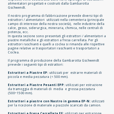
alimentatori progettati e costruiti dalla Gambarotta
Gschwendt.
Il nostro programma di fabbricazione prevede diversi tipi di
estrattori / alimentatori utilizzati nella cementeria (principale
campo di interesse della nostra società), nelle industrie della
calce, gesso, siderurgica, mineraria, chimica, nelle centrali di
potenza, ecc.
In questa sezione sono presentati gli estrattori / alimentatori a
piastre metalliche e gli estrattori a fresa carrellata. Per gli
estrattori raschianti e quelli a coclea si rimanda alle rispettive
pagine relative ai trasportatori raschianti e trasportatori a
Coclea.
Il programma di produzione della Gambarotta Gschwendt
prevede i seguenti tipi di estrattori:
Estrattori a Piastre EP:
utilizzati per estrarre materiali di
piccola e media pezzatura (< 500 mm).
Estrattori a Piastre Pesanti EPP:
utilizzati per estrazione
da tramoggia di materiali di media e grossa pezzatura
(500÷1500 mm).
Estrattori a piastre con Nastro in gomma EP-N:
utilizzati
per la ricezione di materiale a piazzole scaricati da camion.
Estrattori a Fresa Carrellata EF:
utilizzati per estrazione