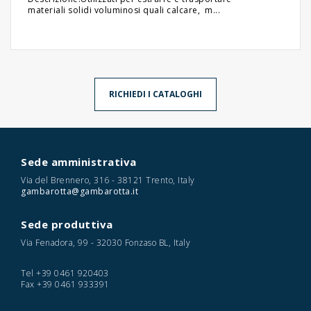
materiali solidi voluminosi quali calcare, m...
RICHIEDI I CATALOGHI
Sede amministrativa
Via del Brennero, 316 - 38121 Trento, Italy
gambarotta@gambarotta.it
Sede produttiva
Via Fenadora, 99 - 32030 Fonzaso BL, Italy
Tel
+39 0461 920403
Fax
+39 0461 933391