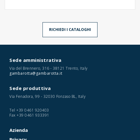
RICHIEDI I CATALOGHI
Sede amministrativa
Via del Brennero, 316 - 38121 Trento, Italy
gambarotta@gambarotta.it
Sede produttiva
Via Fenadora, 99 - 32030 Fonzaso BL, Italy
Tel
+39 0461 920403
Fax
+39 0461 933391
Azienda
Privacy