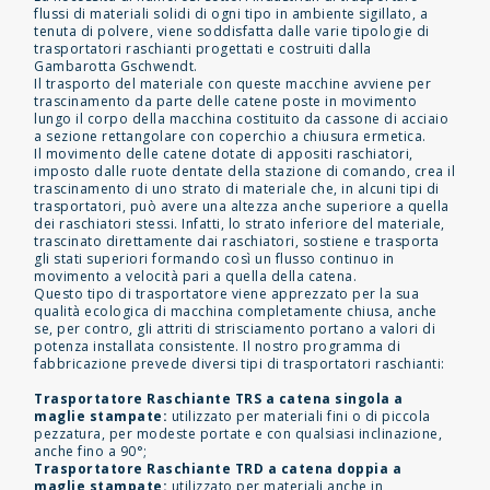
flussi di materiali solidi di ogni tipo in ambiente sigillato, a
tenuta di polvere, viene soddisfatta dalle varie tipologie di
trasportatori raschianti progettati e costruiti dalla
Gambarotta Gschwendt.
Il trasporto del materiale con queste macchine avviene per
trascinamento da parte delle catene poste in movimento
lungo il corpo della macchina costituito da cassone di acciaio
a sezione rettangolare con coperchio a chiusura ermetica.
Il movimento delle catene dotate di appositi raschiatori,
imposto dalle ruote dentate della stazione di comando, crea il
trascinamento di uno strato di materiale che, in alcuni tipi di
trasportatori, può avere una altezza anche superiore a quella
dei raschiatori stessi. Infatti, lo strato inferiore del materiale,
trascinato direttamente dai raschiatori, sostiene e trasporta
gli stati superiori formando così un flusso continuo in
movimento a velocità pari a quella della catena.
Questo tipo di trasportatore viene apprezzato per la sua
qualità ecologica di macchina completamente chiusa, anche
se, per contro, gli attriti di strisciamento portano a valori di
potenza installata consistente. Il nostro programma di
fabbricazione prevede diversi tipi di trasportatori raschianti:
Trasportatore Raschiante TRS a catena singola a
maglie stampate:
utilizzato per materiali fini o di piccola
pezzatura, per modeste portate e con qualsiasi inclinazione,
anche fino a 90°;
Trasportatore Raschiante TRD a catena doppia a
maglie stampate:
utilizzato per materiali anche in