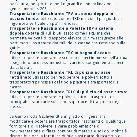
pezzatura, per portate medio-grandi e con inclinazioni
generalmente < 20°;
Trasportatore Raschiante TRA a catena doppia in
acciaio tondo:
utilizzato come i TRD ma con il pregio di un
ingombro verticale un po' inferiore.
Trasportatore Raschiante a Palette TRP a catena
doppia dotata di rulli:
utilizzato come i TRD ma che
permette velocità di trasporto elevate (0.7 m/sec) grazie alle
parti mobili sostenute dai rulli delle catene che rotolano sulle
guide.
Trasportatore Raschiante TRC in bagno d’acqua:
utilizzato per recuperare le scorie o ceneri immerse nell’acqua
a seguito di processi industriali vari (es. spegnimento ceneri
da caldaia ).
Trasportatore Raschiante TRL di pulizia ad asse
rettilineo:
utilizzato per recuperare le polveri sotto a
trasportatori principali del tipo a piastre e trasportatori a
nastro.
Trasportatore Raschiante TRLC di pulizia ad asse curvo:
utilizzato per recuperare le polveri sotto a trasportatori
principali e scaricarle sul ramo superiore di trasporto degli
stessi.
La Gambarotta Gschwendt è in grado di rigenerare,
modificare e potenziare trasportatori raschianti di qualunque
fornitore e di risolvere le varie problematiche di
movimentazione di flussi continui di materiale solido. Inoltre è
disponibile per la fornitura di qualsiasi parte di ricambio di