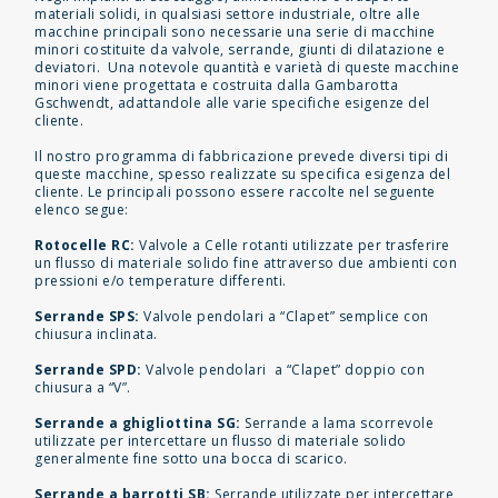
materiali solidi, in qualsiasi settore industriale, oltre alle
macchine principali sono necessarie una serie di macchine
minori costituite da valvole, serrande, giunti di dilatazione e
deviatori. Una notevole quantità e varietà di queste macchine
minori viene progettata e costruita dalla Gambarotta
Gschwendt, adattandole alle varie specifiche esigenze del
cliente.
Il nostro programma di fabbricazione prevede diversi tipi di
queste macchine, spesso realizzate su specifica esigenza del
cliente. Le principali possono essere raccolte nel seguente
elenco segue:
Rotocelle RC:
Valvole a Celle rotanti utilizzate per trasferire
un flusso di materiale solido fine attraverso due ambienti con
pressioni e/o temperature differenti.
Serrande SPS:
Valvole pendolari a “Clapet” semplice con
chiusura inclinata.
Serrande SPD:
Valvole pendolari a “Clapet” doppio con
chiusura a “V”.
Serrande a ghigliottina SG:
Serrande a lama scorrevole
utilizzate per intercettare un flusso di materiale solido
generalmente fine sotto una bocca di scarico.
Serrande a barrotti SB:
Serrande utilizzate per intercettare