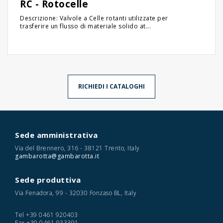
RC - Rotocelle
Descrizione: Valvole a Celle rotanti utilizzate per
trasferire un flusso di materiale solido at...
RICHIEDI I CATALOGHI
Sede amministrativa
Via del Brennero, 316 - 38121 Trento, Italy
gambarotta@gambarotta.it
Sede produttiva
Via Fenadora, 99 - 32030 Fonzaso BL, Italy
Tel
+39 0461 920403
Fax
+39 0461 933391