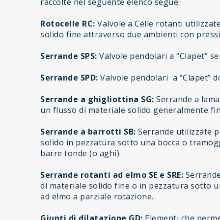
raccolte nel seguente elenco segue:
Rotocelle RC:
Valvole a Celle rotanti utilizzat
solido fine attraverso due ambienti con pressi
Serrande SPS:
Valvole pendolari a “Clapet” se
Serrande SPD:
Valvole pendolari a “Clapet” d
Serrande a ghigliottina SG:
Serrande a lama 
un flusso di materiale solido generalmente fin
Serrande a barrotti SB:
Serrande utilizzate p
solido in pezzatura sotto una bocca o tramoggi
barre tonde (o aghi).
Serrande rotanti ad elmo SE e SRE:
Serrande 
di materiale solido fine o in pezzatura sotto 
ad elmo a parziale rotazione.
Giunti di dilatazione GD:
Elementi che permet