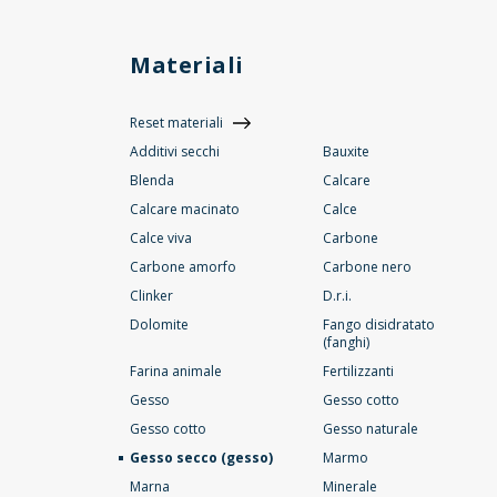
Materiali
Reset materiali
Additivi secchi
Bauxite
Blenda
Calcare
Calcare macinato
Calce
Calce viva
Carbone
Carbone amorfo
Carbone nero
Clinker
D.r.i.
Dolomite
Fango disidratato
(fanghi)
Farina animale
Fertilizzanti
Gesso
Gesso cotto
Gesso cotto
Gesso naturale
Gesso secco (gesso)
Marmo
Marna
Minerale