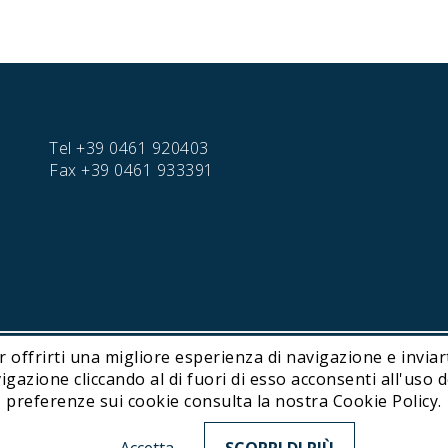
Tel
+39 0461 920403
Fax
+39 0461 933391
r offrirti una migliore esperienza di navigazione e inviart
hnology | P. IVA IT01716450224
ione cliccando al di fuori di esso acconsenti all'uso de
preferenze sui cookie consulta la nostra Cookie Policy.
a
Gambarotta Group
subsidiary. Find out more about our Group.