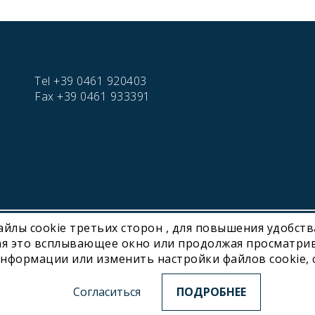
Tel
+39 0461 920403
Fax
+39 0461 933391
файлы cookie третьих сторон , для повышения удобст
hnology | P. IVA IT01716450224
я это всплывающее окно или продолжая просматрив
нформации или изменить настройки файлов cookie, 
a
Gambarotta Group
subsidiary. Find out more about our Group.
Согласиться
ПОДРОБНЕЕ