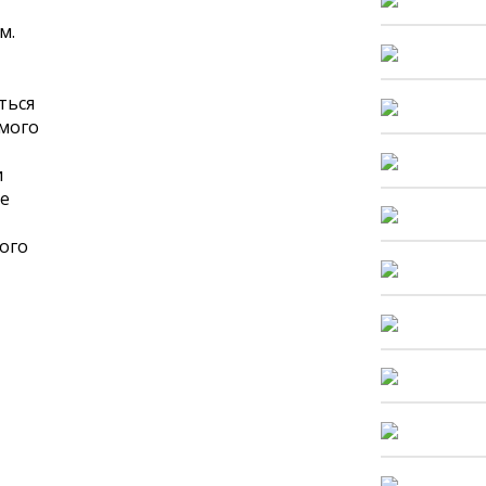
м.
ться
емого
и
ые
ого