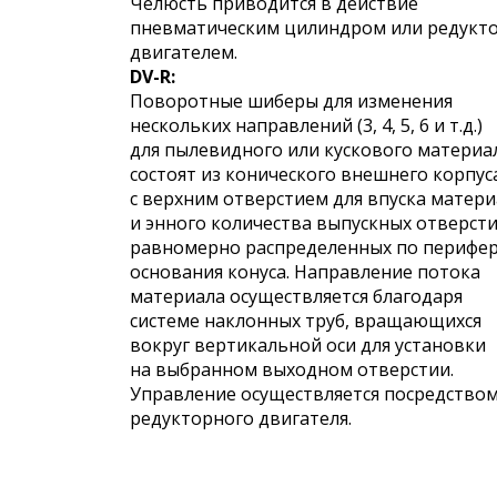
Челюсть приводится в действие
пневматическим цилиндром или редукт
двигателем.
DV-R:
Поворотные шиберы для изменения
нескольких направлений (3, 4, 5, 6 и т.д.)
для пылевидного или кускового материа
состоят из конического внешнего корпус
с верхним отверстием для впуска матери
и энного количества выпускных отверсти
равномерно распределенных по перифе
основания конуса. Направление потока
материала осуществляется благодаря
системе наклонных труб, вращающихся
вокруг вертикальной оси для установки
на выбранном выходном отверстии.
Управление осуществляется посредство
редукторного двигателя.