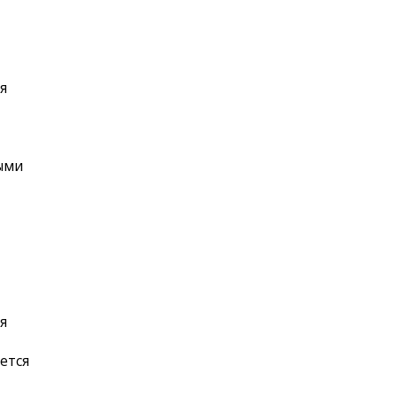
я
ыми
я
ется