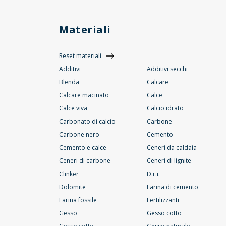
Materiali
Reset materiali
Additivi
Additivi secchi
Blenda
Calcare
Calcare macinato
Calce
Calce viva
Calcio idrato
Carbonato di calcio
Carbone
Carbone nero
Cemento
Cemento e calce
Ceneri da caldaia
Ceneri di carbone
Ceneri di lignite
Clinker
D.r.i.
Dolomite
Farina di cemento
Farina fossile
Fertilizzanti
Gesso
Gesso cotto