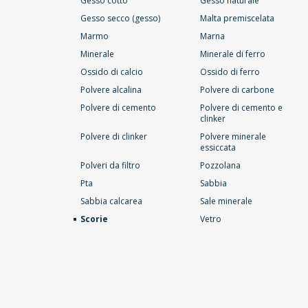
Gesso cotto
Gesso naturale
Gesso secco (gesso)
Malta premiscelata
Marmo
Marna
Minerale
Minerale di ferro
Ossido di calcio
Ossido di ferro
Polvere alcalina
Polvere di carbone
Polvere di cemento
Polvere di cemento e
clinker
Polvere di clinker
Polvere minerale
essiccata
Polveri da filtro
Pozzolana
Pta
Sabbia
Sabbia calcarea
Sale minerale
Scorie
Vetro