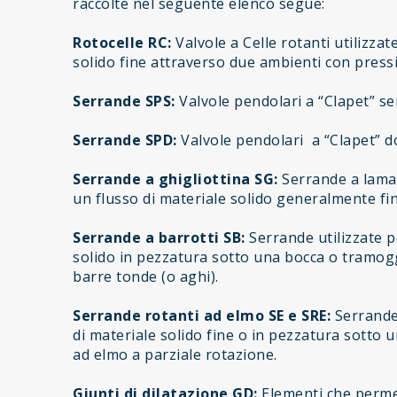
raccolte nel seguente elenco segue:
Rotocelle RC:
Valvole a Celle rotanti utilizzat
solido fine attraverso due ambienti con pressi
Serrande SPS:
Valvole pendolari a “Clapet” se
Serrande SPD:
Valvole pendolari a “Clapet” d
Serrande a ghigliottina SG:
Serrande a lama 
un flusso di materiale solido generalmente fin
Serrande a barrotti SB:
Serrande utilizzate p
solido in pezzatura sotto una bocca o tramoggi
barre tonde (o aghi).
Serrande rotanti ad elmo SE e SRE:
Serrande 
di materiale solido fine o in pezzatura sotto 
ad elmo a parziale rotazione.
Giunti di dilatazione GD:
Elementi che permet