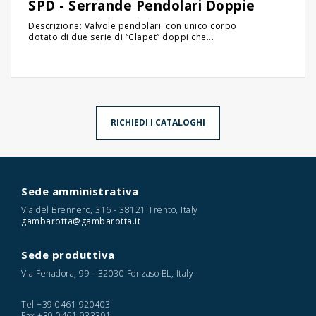
SPD - Serrande Pendolari Doppie
Descrizione: Valvole pendolari con unico corpo
dotato di due serie di “Clapet” doppi che...
RICHIEDI I CATALOGHI
Sede amministrativa
Via del Brennero, 316 - 38121 Trento, Italy
gambarotta@gambarotta.it
Sede produttiva
Via Fenadora, 99 - 32030 Fonzaso BL, Italy
Tel
+39 0461 920403
Fax
+39 0461 933391