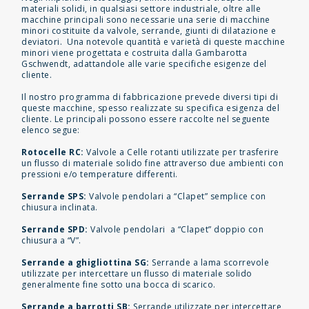
materiali solidi, in qualsiasi settore industriale, oltre alle
macchine principali sono necessarie una serie di macchine
minori costituite da valvole, serrande, giunti di dilatazione e
deviatori. Una notevole quantità e varietà di queste macchine
minori viene progettata e costruita dalla Gambarotta
Gschwendt, adattandole alle varie specifiche esigenze del
cliente.
Il nostro programma di fabbricazione prevede diversi tipi di
queste macchine, spesso realizzate su specifica esigenza del
cliente. Le principali possono essere raccolte nel seguente
elenco segue:
Rotocelle RC:
Valvole a Celle rotanti utilizzate per trasferire
un flusso di materiale solido fine attraverso due ambienti con
pressioni e/o temperature differenti.
Serrande SPS:
Valvole pendolari a “Clapet” semplice con
chiusura inclinata.
Serrande SPD:
Valvole pendolari a “Clapet” doppio con
chiusura a “V”.
Serrande a ghigliottina SG:
Serrande a lama scorrevole
utilizzate per intercettare un flusso di materiale solido
generalmente fine sotto una bocca di scarico.
Serrande a barrotti SB:
Serrande utilizzate per intercettare